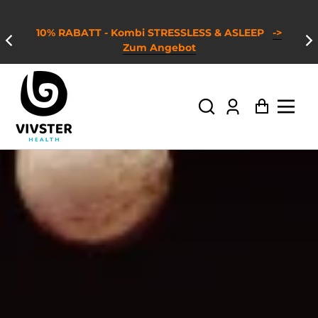
10% RABATT - Kombi STRESSLESS & ASLEEP
->
Zum Angebot
Einloggen
Warenk